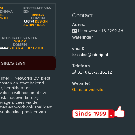
NL
REGISTRATIE VAN
EINNAA
EEN
Contact
NL
DESIGN
€6.00
DOMEIN
€63.70
DESIGN
Adres:
ACTIE!
€52.00
Linnewever 18 2292 JH
Wateringen
REGISTRATIE VAN EEN
SOLAR
DOMEIN
email:
79.00
SOLAR ACTIE!
€29.00
sales@interip.nl
SINDS 1999
Telefoon:
31.(0)15-2716112
 InterIP Networks BV, biedt
iensten en staat bekend
Website:
ar, bereikbaar en
Ga naar website
ebsite wilt hosten of uw
esk medewerkers zijn
vragen. Lees via de
ten en wordt ook snel klant
webhosting provider van