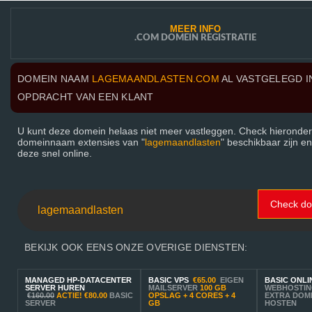
MEER INFO
.COM DOMEIN REGISTRATIE
DOMEIN NAAM
LAGEMAANDLASTEN.COM
AL VASTGELEGD I
OPDRACHT VAN EEN KLANT
U kunt deze domein helaas niet meer vastleggen. Check hieronder
domeinnaam extensies van "
lagemaandlasten
" beschikbaar zijn en
deze snel online.
Check d
BEKIJK OOK EENS ONZE OVERIGE DIENSTEN:
MANAGED HP-DATACENTER
BASIC VPS
€65.00
EIGEN
BASIC ONLI
SERVER HUREN
MAILSERVER
100 GB
WEBHOSTIN
€160.00
ACTIE!
€80.00
BASIC
OPSLAG + 4 CORES + 4
EXTRA DOM
SERVER
GB
HOSTEN