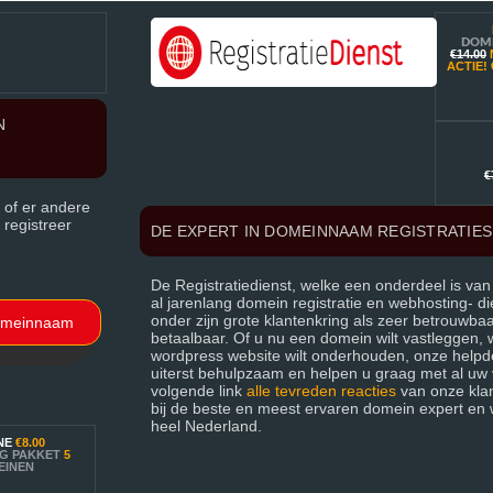
DOM
€14.00
ACTIE!
N
€
 of er andere
 registreer
DE EXPERT IN DOMEINNAAM REGISTRATIES 
De Registratiedienst, welke een onderdeel is van
al jarenlang domein registratie en webhosting- d
onder zijn grote klantenkring als zeer betrouwba
omeinnaam
betaalbaar. Of u nu een domein wilt vastleggen, w
wordpress website wilt onderhouden, onze helpd
uiterst behulpzaam en helpen u graag met al uw 
volgende link
alle tevreden reacties
van onze klan
bij de beste en meest ervaren domein expert en 
heel Nederland.
NE
€8.00
G PAKKET
5
EINEN