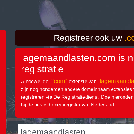
Registreer ook uw
.c
lagemaandlasten.com
is n
registratie
."com"
lagemaandla
Alhoewel de
extensie van "
zijn nog honderden andere domeinnaam extensies w
registreren via De Registratiedienst. Doe hieronde
bij de beste domeinregister van Nederland.