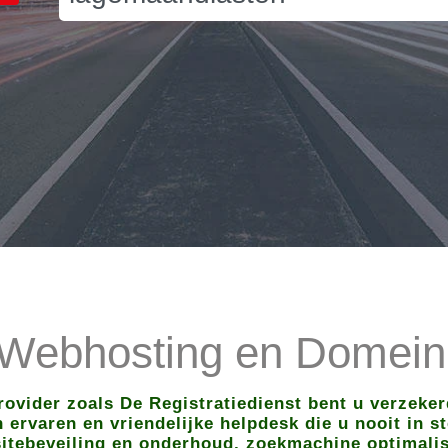
 Webhosting en Domeinr
rovider zoals De Registratiedienst bent u verzeker
ervaren en vriendelijke helpdesk die u nooit in ste
itebeveiling en onderhoud, zoekmachine optimalisa