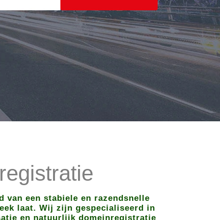
egistratie
d van een stabiele en razendsnelle
ek laat. Wij zijn gespecialiseerd in
tie en natuurlijk domeinregistratie