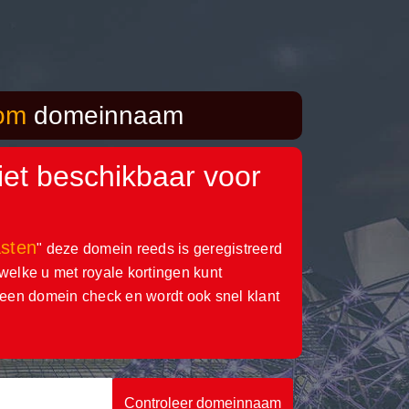
om
domeinnaam
iet beschikbaar voor
sten
" deze domein reeds is geregistreerd
elke u met royale kortingen kunt
r een domein check en wordt ook snel klant
Controleer domeinnaam